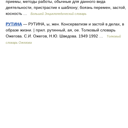
приемы, методы работы, обычные для данного вида
деятельности, пристрастие к шаблону; боязнь перемен, застой,
косность …
Большой Энциклопедический словарь
РУТИНА
— РУТИНА, ы, жен. Консерватизм и застой в делах, в
образе жизни. | прил. рутинный, ая, ое. Толковый словарь
Ожегова. С.И. Ожегов, Н.Ю. Шведова. 1949 1992 …
Толковый
словарь Ожегова