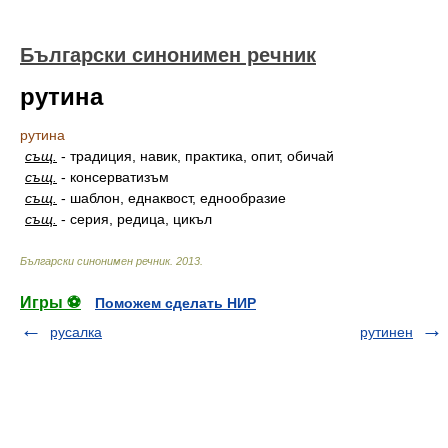
Български синонимен речник
рутина
рутина
същ.
-
традиция, навик, практика, опит, обичай
същ.
-
консерватизъм
същ.
-
шаблон, еднаквост, еднообразие
същ.
-
серия, редица, цикъл
Български синонимен речник
.
2013
.
Игры ⚽
Поможем сделать НИР
русалка
рутинен