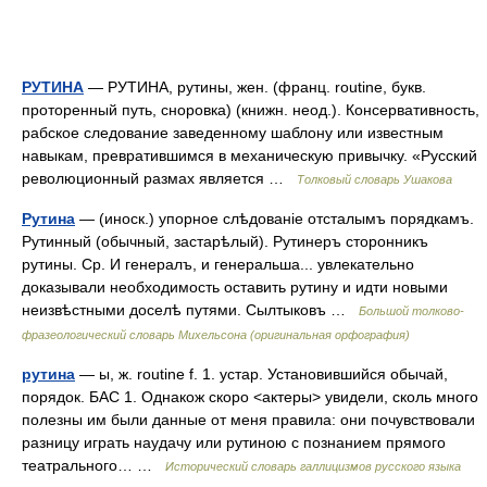
РУТИНА
— РУТИНА, рутины, жен. (франц. routine, букв.
проторенный путь, сноровка) (книжн. неод.). Консервативность,
рабское следование заведенному шаблону или известным
навыкам, превратившимся в механическую привычку. «Русский
революционный размах является …
Толковый словарь Ушакова
Рутина
— (иноск.) упорное слѣдованіе отсталымъ порядкамъ.
Рутинный (обычный, застарѣлый). Рутинеръ сторонникъ
рутины. Ср. И генералъ, и генеральша... увлекательно
доказывали необходимость оставить рутину и идти новыми
неизвѣстными доселѣ путями. Сылтыковъ …
Большой толково-
фразеологический словарь Михельсона (оригинальная орфография)
рутина
— ы, ж. routine f. 1. устар. Установившийся обычай,
порядок. БАС 1. Однакож скоро <актеры> увидели, сколь много
полезны им были данные от меня правила: они почувствовали
разницу играть наудачу или рутиною с познанием прямого
театрального… …
Исторический словарь галлицизмов русского языка